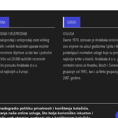
VINA
SERVIS
DAJA I VELEPRODAJA
USLUGA
aloprodaji i veleprodaji osim velikog
Davne 1970. osnovan je Andabaka servis ko
lih i velikih kućanskih aparata možete
ovo vrijeme na usluzi građanima Splita i Hr
 rezervne dijelove za iste kao i potrošni
postavljajući normative usluge koje su p
. Više od 20.000 različitih rezervnih
najbolje tvrtke u branši. Andabaka d.o.o. 
 čini ponudu Andabaka d.o.o.
centralni servis za Hrvatsku, Bosch i Sieme
d najboljih u Europi.
grupacije od 1993., kao i za Beko grupaci
2007. godine.
dogradio politiku privatnosti i korištenja kolačića.
je naše online usluge, što bolje korisničko iskustvo i
aše web stranice, suglasni ste s korištenjem kolačića.