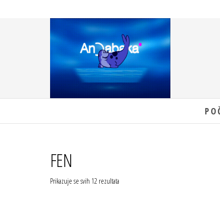
Skip
to
the
content
Andabaka
Jučer,
PO
danas
i sutra
za Vas
FEN
Prikazuje se svih 12 rezultata