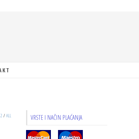
AKT
12
/
ALL
VRSTE I NAČIN PLAĆANJA