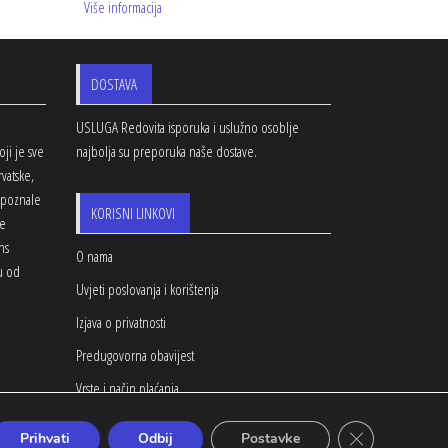
Više informacija
DOSTAVA
USLUGA Redovita isporuka i uslužno osoblje
ji je sve
najbolja su preporuka naše dostave.
vatske,
repoznale
KORISNI LINKOVI
je
ns
O nama
ju od
Uvjeti poslovanja i korištenja
Izjava o privatnosti
Predugovorna obavijest
Vrste i način plaćanja
Dostava
Close GDPR Co
Prihvati
Odbij
Postavke