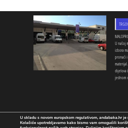
TRGO
MALOPRO
U našoj m
izbora ma
pronaći i
materijal
dijelova
jednom o
U skladu s novom europskom regulativom, andabaka.hr je na
Kolačiće upotrebljavamo kako bismo vam omogućili korišten
funkcionalnost naših web stranica, Daljnjim korištenjem n